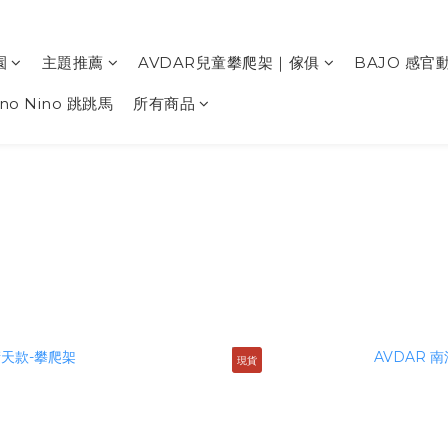
園
主題推薦
AVDAR兒童攀爬架｜傢俱
BAJO 感官
ino Nino 跳跳馬
所有商品
現貨