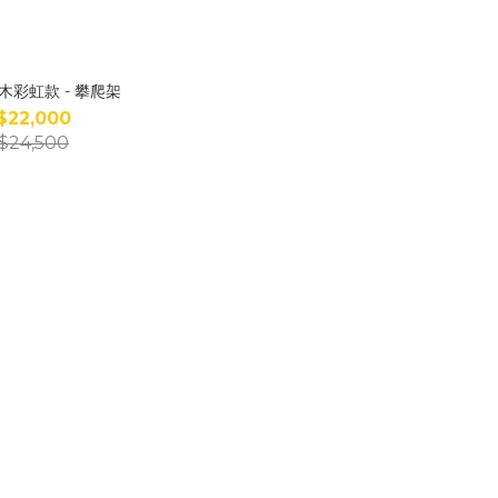
櫸木彩虹款 - 攀爬架
$22,000
$24,500