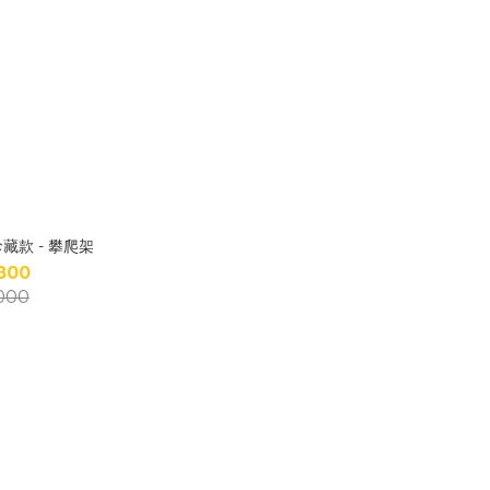
藏款 - 攀爬架
800
000