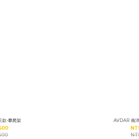
天款-攀爬架
AVDAR 
500
NT
500
NT