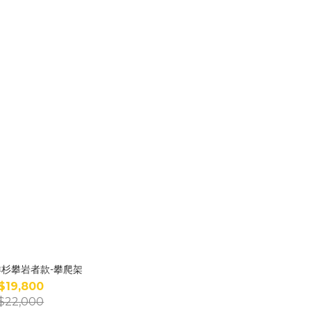
南洋杉攀岩者款-攀爬架
$19,800
$22,000