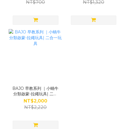
NT$700
NT$1,320
BAJO 早教系列 ｜小蝸牛
分類啟蒙-拉繩玩具| 二合
一玩具
NT$2,000
NT$2,220