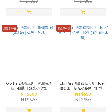
NT$1,930
NT$1,890
新品早鳥價
新品早鳥價
Glo Pals洗澡玩具｜絢爛海洋
Glo Pals洗澡感官玩具｜Ida伊
組(6顆裝)｜炫光小冰塊
達公主｜炫光小夥伴 (附2顆小
冰塊)
NT$500
NT$550
NT$620
NT$650