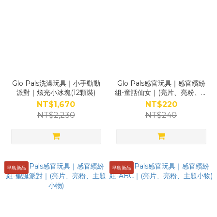
Glo Pals洗澡玩具｜小手動動
Glo Pals感官玩具｜感官繽紛
派對｜炫光小冰塊(12顆裝)
組-童話仙女｜(亮片、亮粉、主
題小物)
NT$1,670
NT$220
NT$2,230
NT$240
早鳥新品
早鳥新品