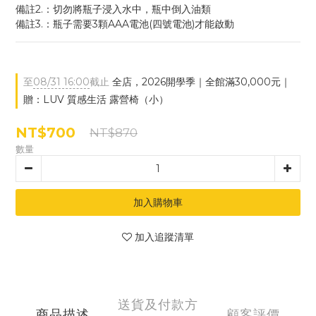
備註2.：切勿將瓶子浸入水中，瓶中倒入油類
備註3.：瓶子需要3顆AAA電池(四號電池)才能啟動
至
08/31 16:00
截止
全店，2026開學季｜全館滿30,000元｜
贈：LUV 質感生活 露營椅（小）
NT$700
NT$870
數量
加入購物車
加入追蹤清單
送貨及付款方
商品描述
顧客評價