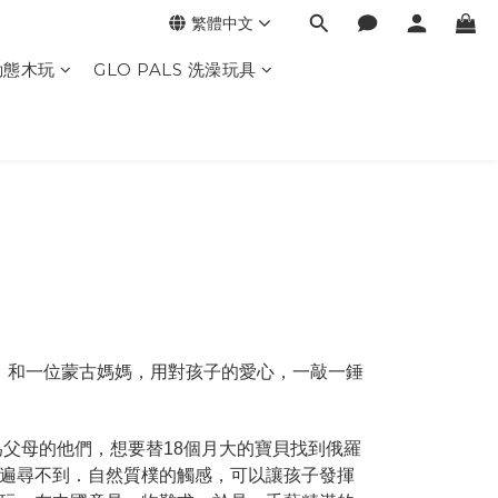
繁體中文
動態木玩
GLO PALS 洗澡玩具
爸，和一位蒙古媽媽，用對孩子的愛心，一敲一錘
為父母的他們，想要替18個月大的寶貝找到俄羅
遍尋不到．自然質樸的觸感，可以讓孩子發揮