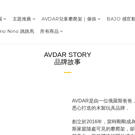
園
主題推薦
AVDAR兒童攀爬架｜傢俱
BAJO 感官
ino Nino 跳跳馬
所有商品
AVDAR STORY
品牌故事
AVDAR是由一位俄羅斯爸
悉心打造的木製玩具品牌．
創立於2016年，當時剛剛成
斯家庭隨處可見的攀爬架，卻