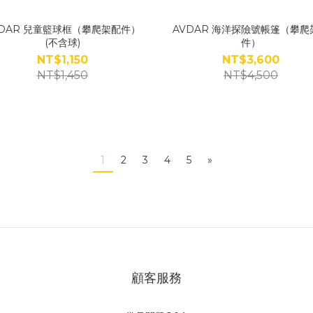
VDAR 兒童籃球框（攀爬架配件）
AVDAR 海洋探險號帳篷（攀爬
(不含球)
件）
NT$1,150
NT$3,600
NT$1,450
NT$4,500
1
2
3
4
5
»
顧客服務