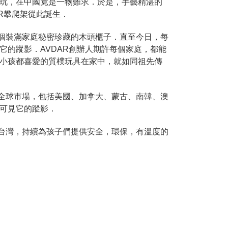
玩，在中國竟是一物難求．於是，手藝精湛的
AR攀爬架從此誕生．
是一個裝滿家庭秘密珍藏的木頭櫃子．直至今日，每
它的蹤影．AVDAR創辦人期許每個家庭，都能
小孩都喜愛的質樸玩具在家中，就如同祖先傳
步入全球市場，包括美國、加拿大、蒙古、南韓、澳
可見它的蹤影．
引進台灣，持續為孩子們提供安全，環保，有溫度的