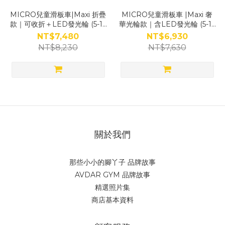
MICRO兒童滑板車|Maxi 折疊
MICRO兒童滑板車 |Maxi 奢
款｜可收折＋LED發光輪 (5-12
華光輪款｜含LED發光輪 (5-12
歲適用)(4色)
歲適用)(3色)
NT$7,480
NT$6,930
NT$8,230
NT$7,630
關於我們
那些小小的腳丫子 品牌故事
AVDAR GYM 品牌故事
精選照片集
商店基本資料