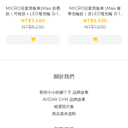
MICRO兒童滑板車|Maxi 折疊
MICRO兒童滑板車 |Maxi 奢
款｜可收折＋LED發光輪 (5-12
華光輪款｜含LED發光輪 (5-12
歲適用)(4色)
歲適用)(3色)
NT$7,480
NT$6,930
NT$8,230
NT$7,630
關於我們
那些小小的腳丫子 品牌故事
AVDAR GYM 品牌故事
精選照片集
商店基本資料