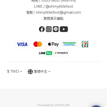
時間 / 1000-1800 (Mon-Fri)
LINE / @ohmylittlefoot
電郵 / ohmylittlefoot@gmail.com
實體展示據點
$
TWD
繁體中文
Powered by SHOPLINE