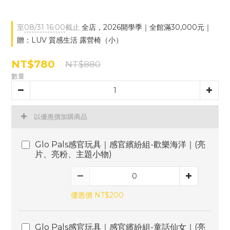
至
08/31 16:00
截止
全店，2026開學季｜全館滿30,000元｜
贈：LUV 質感生活 露營椅（小）
NT$780
NT$880
數量
以優惠價加購商品
Glo Pals感官玩具｜感官繽紛組-歡樂海洋｜(亮
片、亮粉、主題小物)
優惠價 NT$200
Glo Pals感官玩具｜感官繽紛組-童話仙女｜(亮