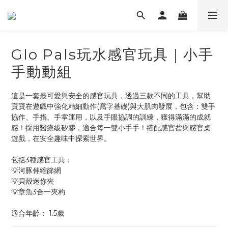
Glo Pals玩水感官玩具｜小手
手動動組
這是一套最可愛與安全的感官玩具，透過三款不同的工具，幫助
寶寶在遊戲中強化精細動作(寫字基礎)與大肌肉發展，包含：雙手
協作、手指、手掌運用，以及手眼協調的訓練，獲得滿滿的成就
感！採用醫療級矽膠，適合每一雙小手手！搭配感官盆與感官桌
遊戲，在安全趣味中探索世界。
包括3種感官工具：
💡河豚伸縮篩網
💡貝殼迷你夾
💡章魚3合一夾杓
適合年齡： 1.5歲