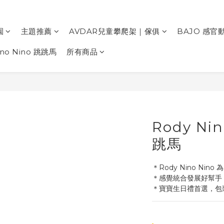
園
主題推薦
AVDAR兒童攀爬架｜傢俱
BAJO 感官
ino Nino 跳跳馬
所有商品
Rody Ni
跳馬
＊Rody Nino N
＊感覺統合發展好幫手
＊寶寶生日禮首選，包