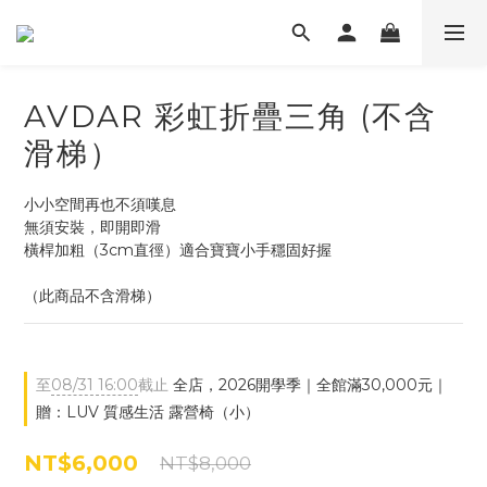
AVDAR 彩虹折疊三角 (不含
滑梯）
小小空間再也不須嘆息
無須安裝，即開即滑
橫桿加粗（3cm直徑）適合寶寶小手穩固好握
（此商品不含滑梯）
至
08/31 16:00
截止
全店，2026開學季｜全館滿30,000元｜
贈：LUV 質感生活 露營椅（小）
NT$6,000
NT$8,000