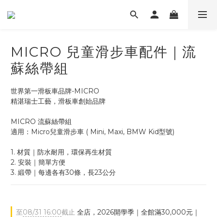
MICRO 兒童滑步車配件｜流
蘇絲帶組
世界第一滑板車品牌-MICRO
精湛瑞士工藝，滑板車創始品牌
MICRO 流蘇絲帶組
適用：Micro兒童滑步車 ( Mini, Maxi, BMW Kid型號)
1. 材質｜防水耐用，環保再生材質
2. 安裝｜簡單方便
3. 緞帶｜每邊各有30條，長23公分
至
08/31 16:00
截止
全店，2026開學季｜全館滿30,000元｜