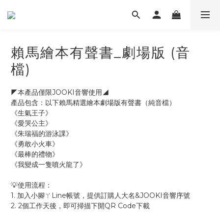
賴馬繪本有聲書_劇場版 (音
檔)
◤本產品僅限JOOKI音響使用◢ 
產品包含：以下賴馬精選繪本劇場版有聲書（純音檔）
《生氣王子》
《愛哭公主》
《朱瑞福的游泳課》
《勇敢小火車》
《最棒的禮物》
《我變成一隻噴火龍了》
💡使用流程：
1. 加入小腳ㄚLine帳號，提供訂購人大名&JOOKI音響序號
2. 2個工作天後，即可掃描下開QR Code下載