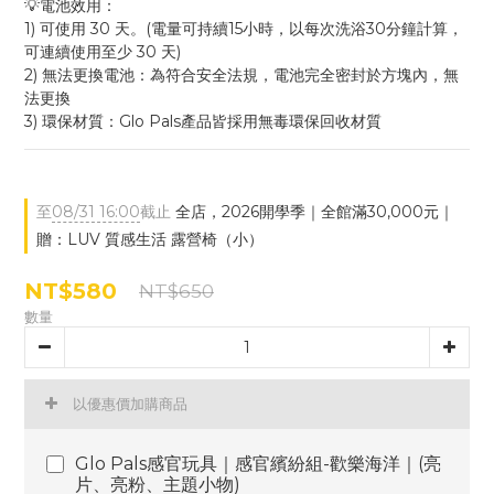
💡電池效用：
1) 可使用 30 天。(電量可持續15小時，以每次洗浴30分鐘計算，
可連續使用至少 30 天)
2) 無法更換電池：為符合安全法規，電池完全密封於方塊內，無
法更換
3) 環保材質：Glo Pals產品皆採用無毒環保回收材質
至
08/31 16:00
截止
全店，2026開學季｜全館滿30,000元｜
贈：LUV 質感生活 露營椅（小）
NT$580
NT$650
數量
以優惠價加購商品
Glo Pals感官玩具｜感官繽紛組-歡樂海洋｜(亮
片、亮粉、主題小物)