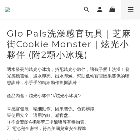
Glo Pals洗澡感官玩具｜芝麻
街Cookie Monster｜炫光小
夥伴 (附2顆小冰塊)
遇水發亮的炫光小冰塊，搭配炫光小夥伴，讓孩子愛上洗澡！發
光感應靈敏，遇水即亮、出水即滅。幫助低幼寶寶因果關係的聯
想訓練，小手手的精細動作抓握訓練！
產品內含：炫光小夥伴*1/炫光小冰塊*2
💡感官發展：精細動作、因果關係、色彩辨識
💡使用安全：適用浴缸、感官盆。
1) 不含雙酚A和鄰苯二甲酸鹽等有毒物質。
2) 電池完全密封，符合美國兒童安全標準