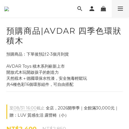
預購商品|AVDAR 四季色環狀
積木
預購商品：下單後預計2-3個月到貨
AVDAR Toys 積木系列嶄新上市
開放式木玩開啟孩子的創造力
天然椴木＋德國環保水性漆，安全無毒輕鬆玩
共4種色彩16個環形組件，可自由搭配
至
08/31 16:00
截止
全店，2026開學季｜全館滿30,000元｜
贈：LUV 質感生活 露營椅（小）
NT$2,400
NT$2,850