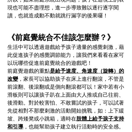
現也可能不盡理想，進一步導致難以逐行逐字閱
讀，也就造成動不動就跳行漏字的後果囉！
《前庭覺統合不佳該怎麼辦？》
生活中可以透過遊戲給予孩子適量的感覺刺激，藉
此促進孩子的感覺調節能力，讓我們來看看在家可
以玩哪些促進前庭覺統合的遊戲吧！
是
前庭覺遊戲的重點
給予速度、角速度（旋轉）的
改變
，家長可以協助孩子在床上進行翻滾，不管是
前滾翻、後滾翻或是側向翻滾都可以！家中若有小
滑板則可以讓孩子趴在上面由大人推或自己往前、
後滑動。對於較害怕、不敢嘗試的孩子，可以試著
先從相對不那麼刺激的活動開始挑戰，如：上下緩
坡、跨矮凳或小跳箱，適時在
肢體上給予孩子支持
和引導
，也能幫助孩子建立執行活動時的安全感。