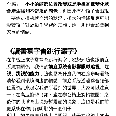
全感」，
小小的頭部位置改變或是地板高低變化就
會產生強烈不舒服的感覺
，也因此有些孩子會出現
一要他走樓梯就崩潰的狀況，極大的情緒反應可能
影響孩子對於動作學習的意願，進一步也會影響到
家長的情緒。
《讀書寫字會跳行漏字》
在學習上孩子常常會跳行漏字，沒想到這也跟前庭
系統有關係！我們的
前庭系統會影響眼球追視、注
視、跳視的能力
，這也是為什麼我們在跑步時還能
清楚看到環境周遭的物體，前庭系統透過整合頭部
位置資訊來穩定我們所看到的世界，大家可以注意
一下在高速旋轉（如：坐在辦公椅上旋轉數圈）之
後你的眼球會出現短暫震顫的現象，這也是我們前
庭系統在作用很明顯的一個例子！
所以，如果前庭系統出現問題，孩子在追視上的表