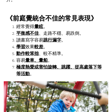
《前庭覺統合不佳的常見表現》
經常覺得
暈眩
。
平衡感不佳
、走路不穩、易跌倒。
讀書寫字容易
跳行漏字
。
學習
效果
較差
。
動作較笨拙
、較不精準。
容易
暈車、暈船
。
極度熱愛或害怕旋轉、跳躍、從高處落下等
等活動
。