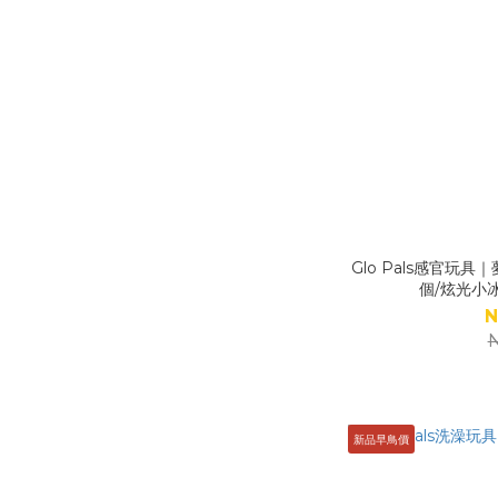
Glo Pals感官玩
個/炫光小冰
N
N
新品早鳥價