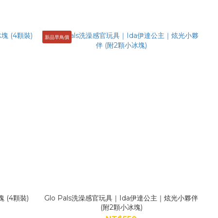
新品早鳥價
 (4顆裝)
Glo Pals洗澡感官玩具｜Ida伊達公主｜炫光小夥伴
(附2顆小冰塊)