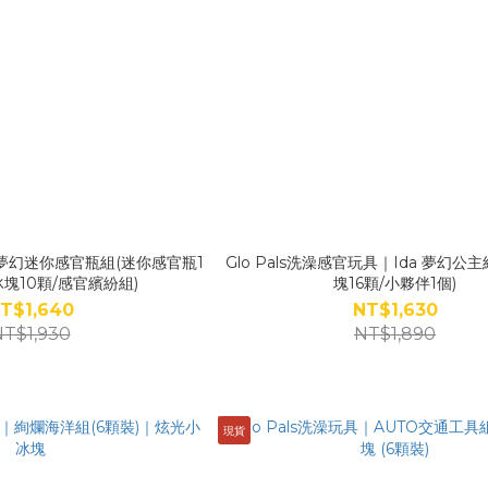
具｜夢幻迷你感官瓶組(迷你感官瓶1
Glo Pals洗澡感官玩具｜Ida 夢幻公
塊10顆/感官繽紛組)
塊16顆/小夥伴1個)
T$1,640
NT$1,630
T$1,930
NT$1,890
現貨