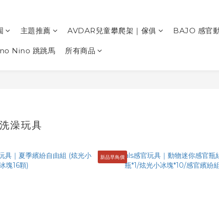
園
主題推薦
AVDAR兒童攀爬架｜傢俱
BAJO 感官
ino Nino 跳跳馬
所有商品
S 洗澡玩具
新品早鳥價