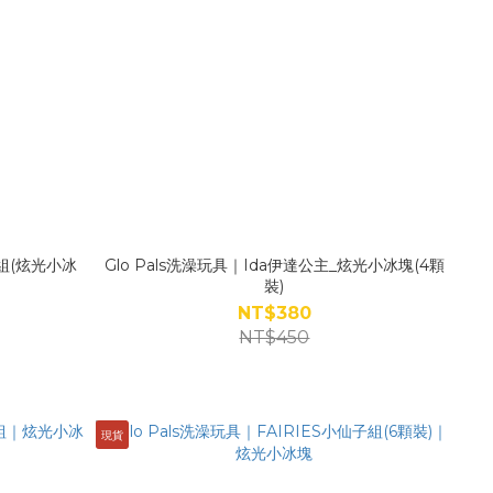
主組(炫光小冰
Glo Pals洗澡玩具｜Ida伊達公主_炫光小冰塊(4顆
裝)
NT$380
NT$450
現貨